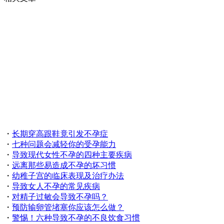
・
长期穿高跟鞋竟引发不孕症
・
七种问题会减轻你的受孕能力
・
导致现代女性不孕的四种主要疾病
・
远离那些易造成不孕的坏习惯
・
幼稚子宫的临床表现及治疗办法
・
导致女人不孕的常见疾病
・
对精子过敏会导致不孕吗？
・
预防输卵管堵塞你应该怎么做？
・
警惕！六种导致不孕的不良饮食习惯