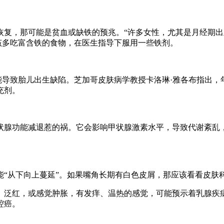
，那可能是贫血或缺铁的预兆。“许多女性，尤其是月经期出
该多吃富含铁的食物，在医生指导下服用一些铁剂。
致胎儿出生缺陷。芝加哥皮肤病学教授卡洛琳·雅各布指出，年
充剂。
腺功能减退惹的祸。它会影响甲状腺激素水平，导致代谢紊乱，
从下向上蔓延”。如果嘴角长期有白色皮屑，那应该看看皮肤
泛红，或感觉肿胀，有发痒、温热的感觉，可能预示着乳腺疾病
腔癌。