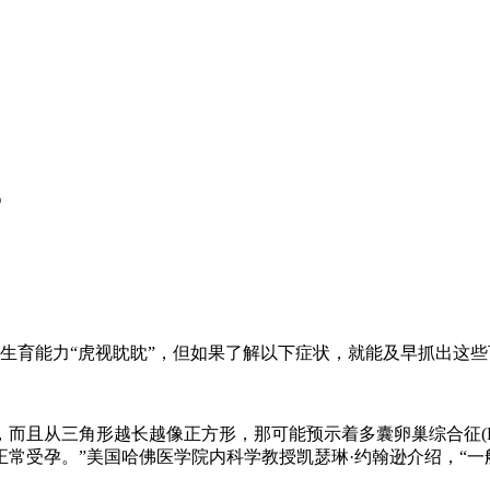
？
性的生育能力“虎视眈眈”，但如果了解以下症状，就能及早抓出这
且从三角形越长越像正方形，那可能预示着多囊卵巢综合征(PC
法正常受孕。”美国哈佛医学院内科学教授凯瑟琳·约翰逊介绍，“