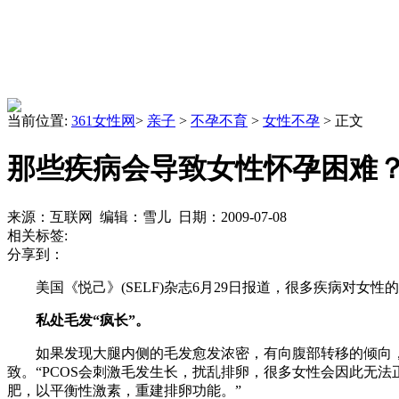
当前位置:
361女性网
>
亲子
>
不孕不育
>
女性不孕
> 正文
那些疾病会导致女性怀孕困难
来源：互联网 编辑：雪儿 日期：2009-07-08
相关标签:
分享到：
美国《悦己》(SELF)杂志6月29日报道，很多疾病对女
私处毛发“疯长”。
如果发现大腿内侧的毛发愈发浓密，有向腹部转移的倾向，而
致。“PCOS会刺激毛发生长，扰乱排卵，很多女性会因此无
肥，以平衡性激素，重建排卵功能。”