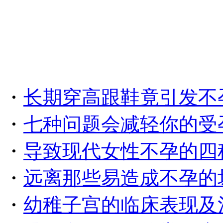
・
长期穿高跟鞋竟引发不
・
七种问题会减轻你的受
・
导致现代女性不孕的四
・
远离那些易造成不孕的
・
幼稚子宫的临床表现及