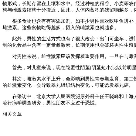
物形式，长期存留在土壤和水中。经过种植的稻谷、小麦等农
构与雌激素结构十分接近，因此，人体内蓄积的残留物越多，
很多食物也含有有害添加剂。如不少男性喜欢吃甲鱼进补，
雌激素。这些食物吃得越多，摄入的雌激素也就越多。
此外，男性的生活方式也有了很大改变：出门可坐车，进门
制的化妆品中含有一定量雌激素，长期使用也会破坏男性生殖
对男性来说，雄性激素应该发挥着重要作用。一旦在与雌激
首先，对儿童来说，现在隐匿性阴茎(阴茎短小)比以前明显
其次，雌激素水平上升，会影响到男性青春期发育、第二性
的雄激素变化，会导致睾丸组织结构变化，可能诱发睾丸癌。
在采访中，北京大学人民医院泌尿外科主任王晓峰和上海人
流行病学调查研究，男性朋友不应过于恐慌。
相关文章