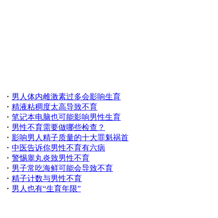
・
男人体内雌激素过多会影响生育
・
精液粘稠度太高导致不育
・
笔记本电脑也可能影响男性生育
・
男性不育需要做哪些检查？
・
影响男人精子质量的十大罪魁祸首
・
中医告诉你男性不育有六病
・
警惕睾丸炎致男性不育
・
男子常吃海鲜可能会导致不育
・
精子计数与男性不育
・
男人也有“生育年限”