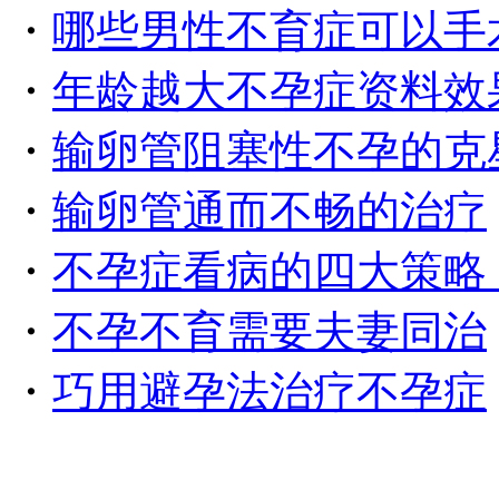
・
哪些男性不育症可以手
・
年龄越大不孕症资料效
・
输卵管阻塞性不孕的克
・
输卵管通而不畅的治疗
・
不孕症看病的四大策略
・
不孕不育需要夫妻同治
・
巧用避孕法治疗不孕症