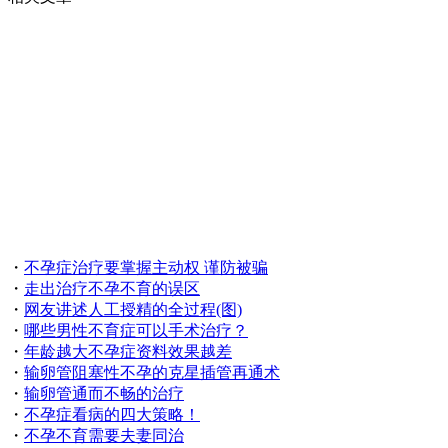
・
不孕症治疗要掌握主动权 谨防被骗
・
走出治疗不孕不育的误区
・
网友讲述人工授精的全过程(图)
・
哪些男性不育症可以手术治疗？
・
年龄越大不孕症资料效果越差
・
输卵管阻塞性不孕的克星插管再通术
・
输卵管通而不畅的治疗
・
不孕症看病的四大策略！
・
不孕不育需要夫妻同治