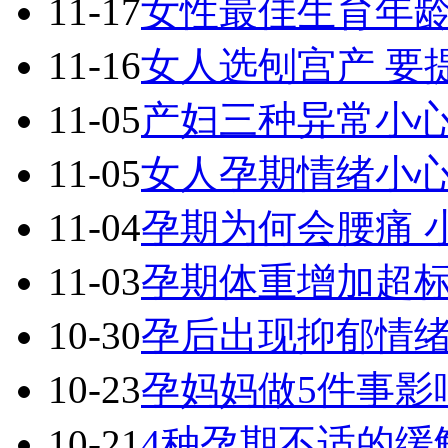
11-17
女性最佳生育年
11-16
女人选刨宫产 要
11-05
产妇三种异常小
11-05
女人孕期情绪小
11-04
孕期为何会腰痛 
11-03
孕期体重增加超
10-30
孕后出现抑郁情
10-23
孕妈妈做5件事影
10-21
4种孕期不适的缓