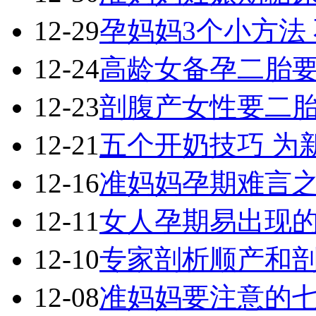
12-29
孕妈妈3个小方法
12-24
高龄女备孕二胎
12-23
剖腹产女性要二胎
12-21
五个开奶技巧 为
12-16
准妈妈孕期难言
12-11
女人孕期易出现的
12-10
专家剖析顺产和
12-08
准妈妈要注意的