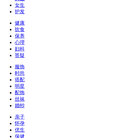
女生
护发
健康
饮食
保养
心理
妇科
答疑
服饰
时尚
搭配
明星
配饰
丝袜
婚纱
亲子
怀孕
优生
保健