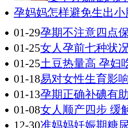
孕妈妈怎样避免生出小
01-29
孕期不注意四点保
01-25
女人孕前七种状况
01-25
土豆热量高 孕妇
01-18
易对女性生育影响
01-13
孕期正确补碘有
01-08
女人顺产四步 缓
12-30
准妈妈妊娠期糖