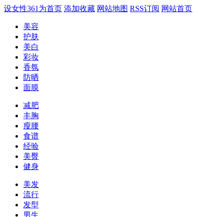
设女性361为首页
添加收藏
网站地图
RSS订阅
网站首页
美容
护肤
美白
彩妆
香氛
防晒
面膜
减肥
丰胸
瘦腰
食谱
经验
美臀
健身
美发
流行
发型
男生