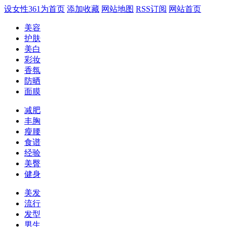
设女性361为首页
添加收藏
网站地图
RSS订阅
网站首页
美容
护肤
美白
彩妆
香氛
防晒
面膜
减肥
丰胸
瘦腰
食谱
经验
美臀
健身
美发
流行
发型
男生