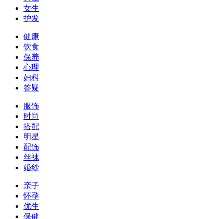
女生
护发
健康
饮食
保养
心理
妇科
答疑
服饰
时尚
搭配
明星
配饰
丝袜
婚纱
亲子
怀孕
优生
保健