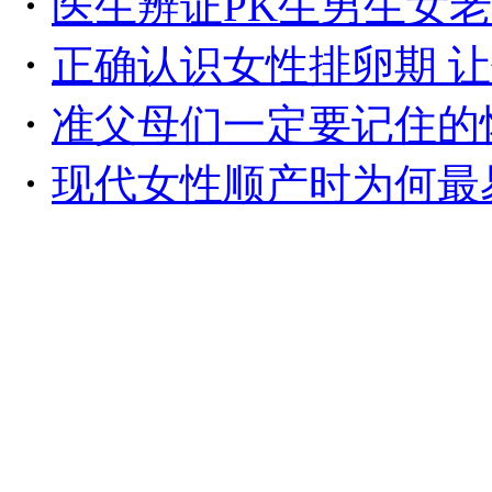
・
医生辨证PK生男生女
・
正确认识女性排卵期 让
・
准父母们一定要记住的
・
现代女性顺产时为何最易