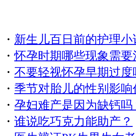
・
新生儿百日前的护理小
・
怀孕时期哪些现象需要
・
不要轻视怀孕早期过度
・
季节对胎儿的性别影响
・
孕妇难产是因为缺钙吗
・
谁说吃巧克力能助产？