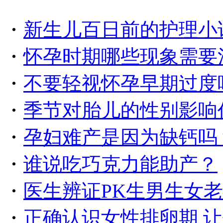
・
新生儿百日前的护理小
・
怀孕时期哪些现象需要
・
不要轻视怀孕早期过度
・
季节对胎儿的性别影响
・
孕妇难产是因为缺钙吗
・
谁说吃巧克力能助产？
・
医生辨证PK生男生女
・
正确认识女性排卵期 让