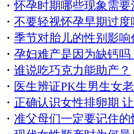
・
怀孕时期哪些现象需要
・
不要轻视怀孕早期过度
・
季节对胎儿的性别影响
・
孕妇难产是因为缺钙吗
・
谁说吃巧克力能助产？
・
医生辨证PK生男生女
・
正确认识女性排卵期 让
・
准父母们一定要记住的