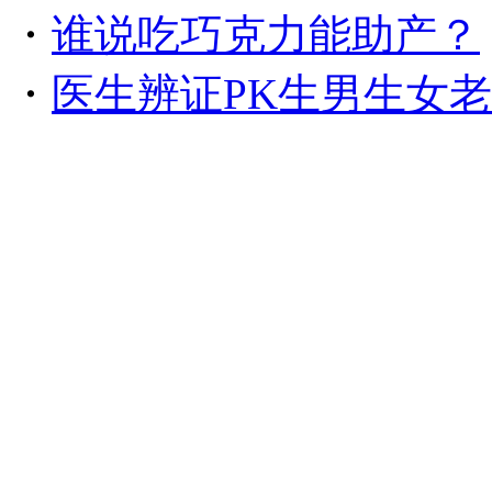
・
谁说吃巧克力能助产？
・
医生辨证PK生男生女