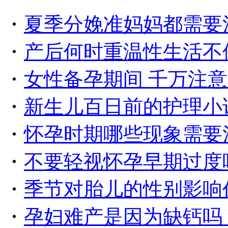
・
夏季分娩准妈妈都需要
・
产后何时重温性生活不
・
女性备孕期间 千万注
・
新生儿百日前的护理小
・
怀孕时期哪些现象需要
・
不要轻视怀孕早期过度
・
季节对胎儿的性别影响
・
孕妇难产是因为缺钙吗