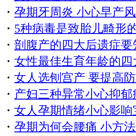
・
孕期牙周炎 小心早产
・
5种病毒是致胎儿畸形
・
剖腹产的四大后遗症要
・
女性最佳生育年龄的四
・
女人选刨宫产 要提高
・
产妇三种异常小心抑郁
・
女人孕期情绪小心影响
・
孕期为何会腰痛 小方