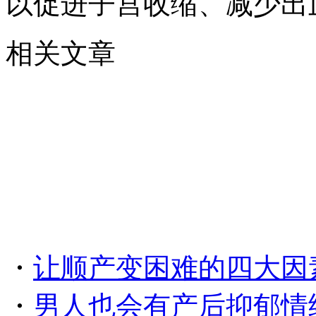
以促进子宫收缩、减少出
相关文章
・
让顺产变困难的四大因
・
男人也会有产后抑郁情