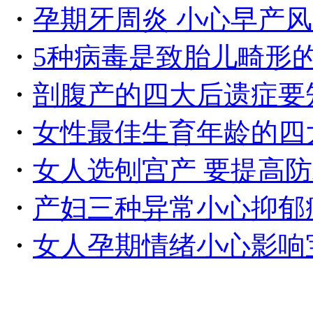
・
孕期牙周炎 小心早产
・
5种病毒是致胎儿畸形
・
剖腹产的四大后遗症要
・
女性最佳生育年龄的四
・
女人选刨宫产 要提高
・
产妇三种异常小心抑郁
・
女人孕期情绪小心影响