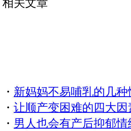
相关文章
・
新妈妈不易哺乳的几种
・
让顺产变困难的四大因
・
男人也会有产后抑郁情