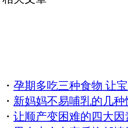
・
孕期多吃三种食物 让
・
新妈妈不易哺乳的几种
・
让顺产变困难的四大因