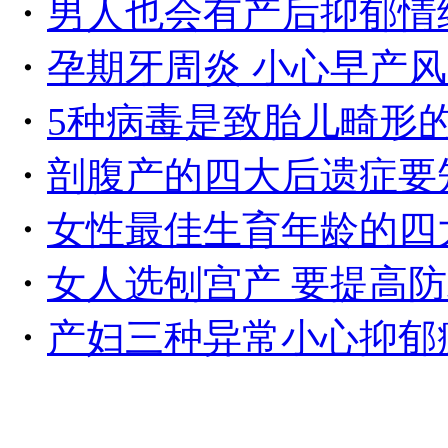
・
男人也会有产后抑郁情
・
孕期牙周炎 小心早产
・
5种病毒是致胎儿畸形
・
剖腹产的四大后遗症要
・
女性最佳生育年龄的四
・
女人选刨宫产 要提高
・
产妇三种异常小心抑郁