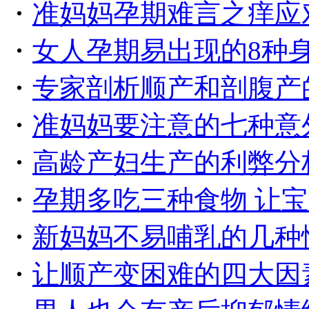
・
准妈妈孕期难言之痒应
・
女人孕期易出现的8种
・
专家剖析顺产和剖腹产
・
准妈妈要注意的七种意
・
高龄产妇生产的利弊分
・
孕期多吃三种食物 让
・
新妈妈不易哺乳的几种
・
让顺产变困难的四大因