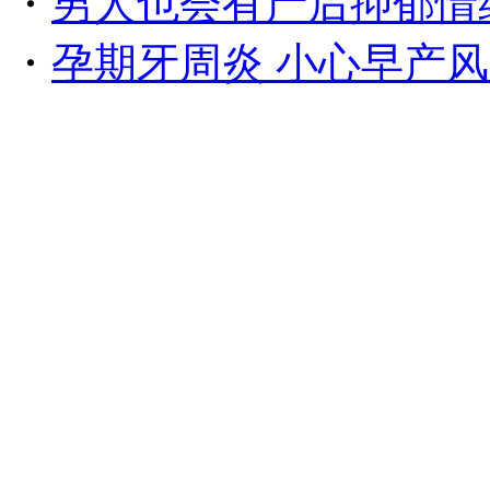
・
男人也会有产后抑郁情
・
孕期牙周炎 小心早产