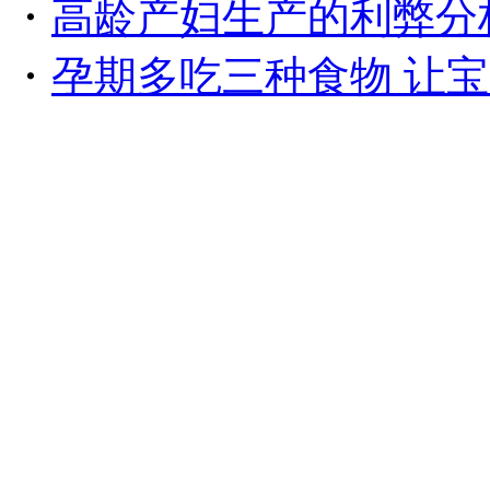
・
高龄产妇生产的利弊分
・
孕期多吃三种食物 让