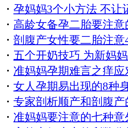
・
孕妈妈3个小方法 不让
・
高龄女备孕二胎要注意
・
剖腹产女性要二胎注意
・
五个开奶技巧 为新妈
・
准妈妈孕期难言之痒应
・
女人孕期易出现的8种
・
专家剖析顺产和剖腹产
・
准妈妈要注意的七种意