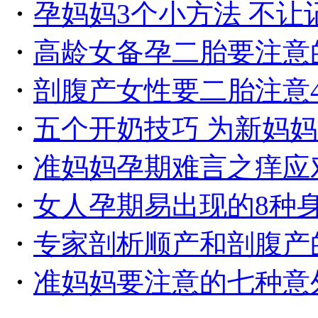
・
孕妈妈3个小方法 不让
・
高龄女备孕二胎要注意
・
剖腹产女性要二胎注意
・
五个开奶技巧 为新妈
・
准妈妈孕期难言之痒应
・
女人孕期易出现的8种
・
专家剖析顺产和剖腹产
・
准妈妈要注意的七种意