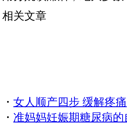
相关文章
・
女人顺产四步 缓解疼痛
・
准妈妈妊娠期糖尿病的