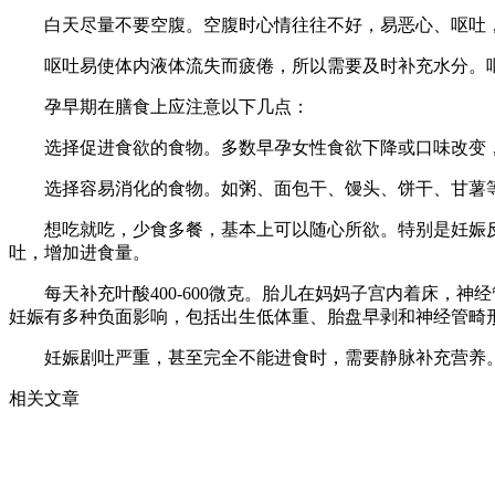
白天尽量不要空腹。空腹时心情往往不好，易恶心、呕吐，
呕吐易使体内液体流失而疲倦，所以需要及时补充水分。呕
孕早期在膳食上应注意以下几点：
选择促进食欲的食物。多数早孕女性食欲下降或口味改变，
选择容易消化的食物。如粥、面包干、馒头、饼干、甘薯
想吃就吃，少食多餐，基本上可以随心所欲。特别是妊娠反
吐，增加进食量。
每天补充叶酸400-600微克。胎儿在妈妈子宫内着床，神
妊娠有多种负面影响，包括出生低体重、胎盘早剥和神经管畸
妊娠剧吐严重，甚至完全不能进食时，需要静脉补充营养
相关文章