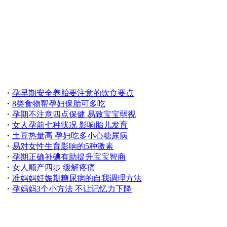
・
孕早期安全养胎要注意的饮食要点
・
8类食物帮孕妇保胎可多吃
・
孕期不注意四点保健 易致宝宝弱视
・
女人孕前七种状况 影响胎儿发育
・
土豆热量高 孕妇吃多小心糖尿病
・
易对女性生育影响的5种激素
・
孕期正确补碘有助提升宝宝智商
・
女人顺产四步 缓解疼痛
・
准妈妈妊娠期糖尿病的自我调理方法
・
孕妈妈3个小方法 不让记忆力下降