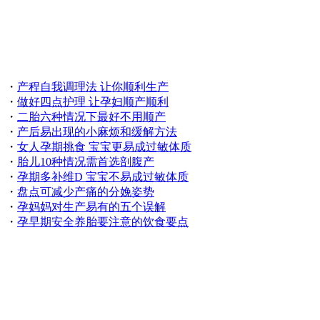
・
产程自我调理法 让你顺利生产
・
做好四点护理 让孕妇顺产顺利
・
二胎六种情况下最好不用顺产
・
产后易出现的小麻烦和缓解方法
・
女人孕期挑食 宝宝更易成过敏体质
・
胎儿10种情况需首选剖腹产
・
孕期多补维D 宝宝不易成过敏体质
・
盘点可减少产痛的分娩姿势
・
孕妈妈对生产易有的五个误解
・
孕早期安全养胎要注意的饮食要点