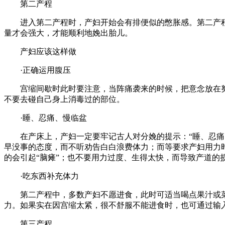
第二产程
进入第二产程时，产妇开始会有排便似的憋胀感。第二产程
量才会强大，才能顺利地娩出胎儿。
产妇应该这样做
·正确运用腹压
宫缩间歇时此时要注意，当阵痛袭来的时候，把意念放在努
不要去碰自己身上消毒过的部位。
·睡、忍痛、慢临盆
在产床上，产妇一定要牢记古人对分娩的提示：“睡、忍痛、
早没事的态度，而不听劝告白白浪费体力；而等要求产妇用力
的会引起“脑瘫”；也不要用力过度、生得太快，而导致产道的
·吃东西补充体力
第二产程中，多数产妇不愿进食，此时可适当喝点果汁或菜
力。如果实在因宫缩太紧，很不舒服不能进食时，也可通过输
第三产程