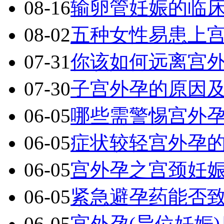
08-16
输卵管妊娠的临
08-02
五种女性易患上
07-31
你该如何远离宫
07-30
子宫外孕的原因
06-05
哪些需警惕宫外
06-05
症状较轻宫外孕
06-05
宫外孕之宫颈妊
06-05
紧急避孕药能否
06-05
宫外孕(异位妊娠