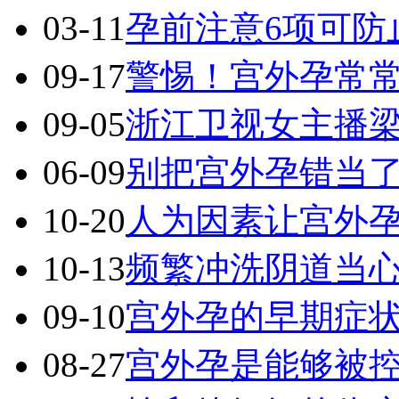
03-11
孕前注意6项可防
09-17
警惕！宫外孕常
09-05
浙江卫视女主播
06-09
别把宫外孕错当
10-20
人为因素让宫外
10-13
频繁冲洗阴道当
09-10
宫外孕的早期症
08-27
宫外孕是能够被