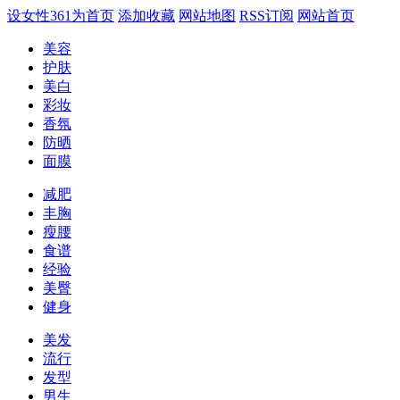
设女性361为首页
添加收藏
网站地图
RSS订阅
网站首页
美容
护肤
美白
彩妆
香氛
防晒
面膜
减肥
丰胸
瘦腰
食谱
经验
美臀
健身
美发
流行
发型
男生