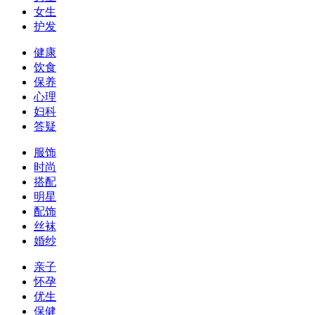
女生
护发
健康
饮食
保养
心理
妇科
答疑
服饰
时尚
搭配
明星
配饰
丝袜
婚纱
亲子
怀孕
优生
保健