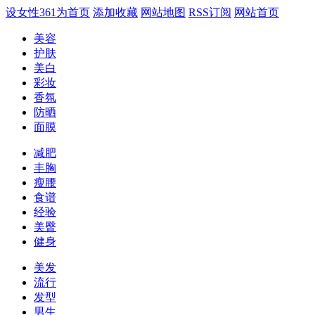
设女性361为首页
添加收藏
网站地图
RSS订阅
网站首页
美容
护肤
美白
彩妆
香氛
防晒
面膜
减肥
丰胸
瘦腰
食谱
经验
美臀
健身
美发
流行
发型
男生