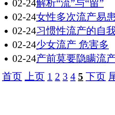
02-24
解析“流”与“留”
02-24
女性多次流产易
02-24
习惯性流产的自
02-24
少女流产 危害多
02-24
产前莫要隐瞒流
首页
上页
1
2
3
4
5
下页