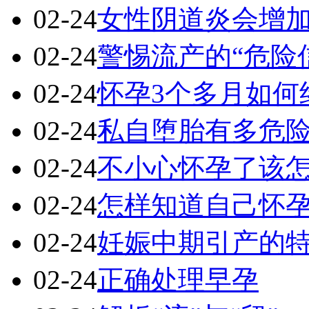
02-24
女性阴道炎会增
02-24
警惕流产的“危险
02-24
怀孕3个多月如何
02-24
私自堕胎有多危
02-24
不小心怀孕了该
02-24
怎样知道自己怀
02-24
妊娠中期引产的
02-24
正确处理早孕