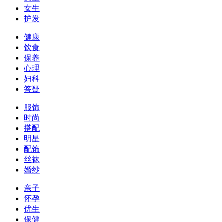
女生
护发
健康
饮食
保养
心理
妇科
答疑
服饰
时尚
搭配
明星
配饰
丝袜
婚纱
亲子
怀孕
优生
保健