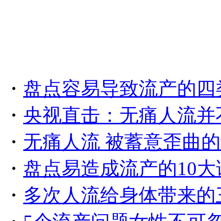
・
盘点容易导致流产的四
・
央视直击：无痛人流并
・
无痛人流 被蓄意歪曲
・
盘点易造成流产的10大
・
多次人流给身体带来的