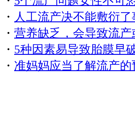
・
5个流产问题女性不可
・
人工流产决不能敷衍了
・
营养缺乏，会导致流产
・
5种因素易导致胎膜早
・
准妈妈应当了解流产的