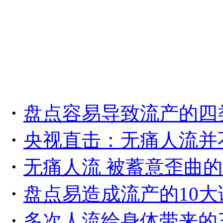
・
盘点容易导致流产的四
・
央视直击：无痛人流并
・
无痛人流 被蓄意歪曲
・
盘点易造成流产的10大
・
多次人流给身体带来的