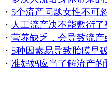
・
5个流产问题女性不可
・
人工流产决不能敷衍了
・
营养缺乏，会导致流产
・
5种因素易导致胎膜早
・
准妈妈应当了解流产的