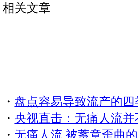
相关文章
・
盘点容易导致流产的四
・
央视直击：无痛人流并
・
无痛人流 被蓄意歪曲