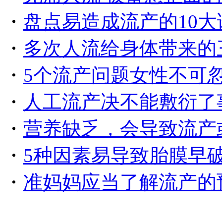
・
盘点易造成流产的10大
・
多次人流给身体带来的
・
5个流产问题女性不可
・
人工流产决不能敷衍了
・
营养缺乏，会导致流产
・
5种因素易导致胎膜早
・
准妈妈应当了解流产的