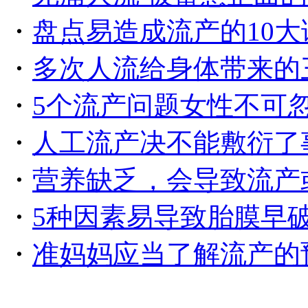
・
盘点易造成流产的10大
・
多次人流给身体带来的
・
5个流产问题女性不可
・
人工流产决不能敷衍了
・
营养缺乏，会导致流产
・
5种因素易导致胎膜早
・
准妈妈应当了解流产的