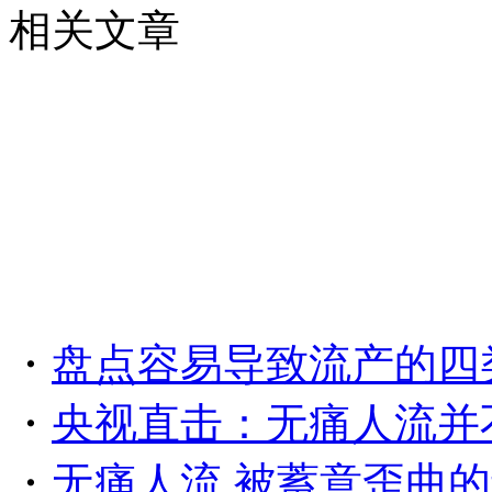
相关文章
・
盘点容易导致流产的四
・
央视直击：无痛人流并
・
无痛人流 被蓄意歪曲