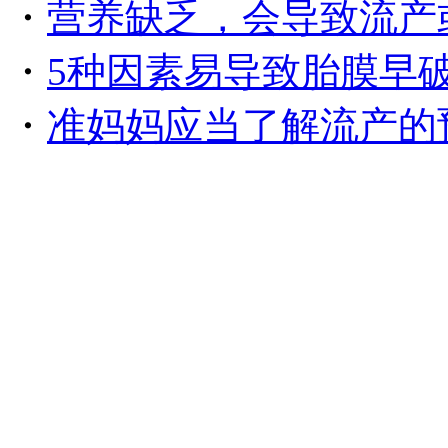
・
营养缺乏，会导致流产
・
5种因素易导致胎膜早
・
准妈妈应当了解流产的