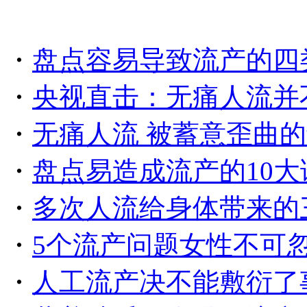
・
盘点容易导致流产的四
・
央视直击：无痛人流并
・
无痛人流 被蓄意歪曲
・
盘点易造成流产的10大
・
多次人流给身体带来的
・
5个流产问题女性不可
・
人工流产决不能敷衍了