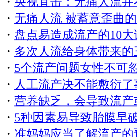
・
央视直击：无痛人流并
・
无痛人流 被蓄意歪曲
・
盘点易造成流产的10大
・
多次人流给身体带来的
・
5个流产问题女性不可
・
人工流产决不能敷衍了
・
营养缺乏，会导致流产
・
5种因素易导致胎膜早
・
准妈妈应当了解流产的