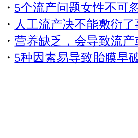
・
5个流产问题女性不可
・
人工流产决不能敷衍了
・
营养缺乏，会导致流产
・
5种因素易导致胎膜早