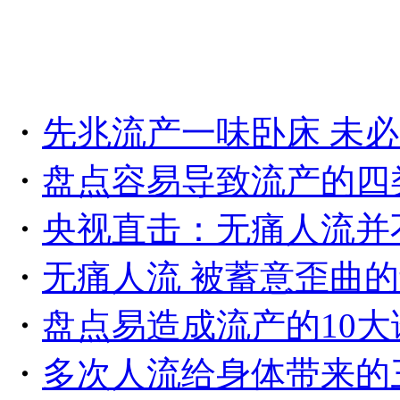
・
先兆流产一味卧床 未
・
盘点容易导致流产的四
・
央视直击：无痛人流并
・
无痛人流 被蓄意歪曲
・
盘点易造成流产的10大
・
多次人流给身体带来的