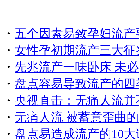
・
五个因素易致孕妇流产
・
女性孕初期流产三大征
・
先兆流产一味卧床 未
・
盘点容易导致流产的四
・
央视直击：无痛人流并
・
无痛人流 被蓄意歪曲
・
盘点易造成流产的10大