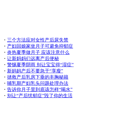
・
三个方法应对女性产后尿失禁
・
产妇回娘家坐月子可避免抑郁症
・
炎热夏季做月子 应该注意什么
・
让新妈妈们远离产后便秘
・
警惕夏季阴雨 别让宝宝得“湿症”
・
新妈妈产后不要急于“享瘦”
・
拯救产后乳房下垂的丰胸秘籍
・
哺乳期产妇乳头问题处理办法
・
告诉你月子里到底该怎样“喝水”
・
别让“产后忧郁症”毁了你的生活