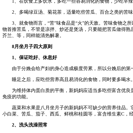
1、在饮食上多饮水，多吃一些容易消化的食物，少吃辛辣
2、多喝绿豆汤、菊花茶，适量吃些苦瓜、百合之类的苦味
3、就食物而言，“苦”味食品是“火”的天敌。苦味食物之
物首推苦瓜，不管是凉拌、炒还是煲汤，只要能把苦瓜做得熟且
芥兰、等，同样能清热解暑。
8月坐月子四大原则
1、保证吃好、休息好
由于
分娩
会给产妇的身心造成极度劳累，所以分娩后的第
睡足之后，应吃些
营养
高且易消化的食物，同时要多喝水
为维持体内蛋白质的平衡，新妈妈应适当多吃些富含优良蛋
免疫的功能。
蔬菜和水果是八月坐月子的新妈妈不可缺少的营养佳品。它
小白菜、苦瓜、茄子、西瓜、鲜桃和桂圆等，富含维生素C，
2、洗头洗澡照常