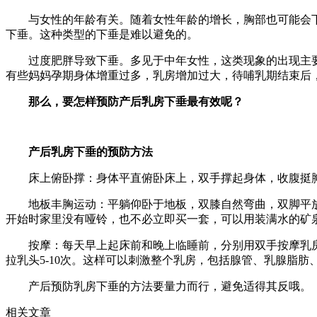
与女性的年龄有关。随着女性年龄的增长，胸部也可能会下
下垂。这种类型的下垂是难以避免的。
过度肥胖导致下垂。多见于中年女性，这类现象的出现主要
有些妈妈孕期身体增重过多，乳房增加过大，待哺乳期结束后
那么，要怎样预防产后乳房下垂最有效呢？
产后乳房下垂的预防方法
床上俯卧撑：身体平直俯卧床上，双手撑起身体，收腹挺胸
地板丰胸运动：平躺仰卧于地板，双膝自然弯曲，双脚平放于
开始时家里没有哑铃，也不必立即买一套，可以用装满水的矿
按摩：每天早上起床前和晚上临睡前，分别用双手按摩乳房1
拉乳头5-10次。这样可以刺激整个乳房，包括腺管、乳腺脂
产后预防乳房下垂的方法要量力而行，避免适得其反哦。
相关文章