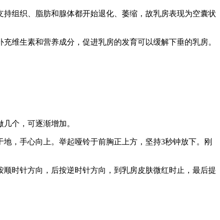
持组织、脂肪和腺体都开始退化、萎缩，故乳房表现为空囊状
充维生素和营养成分，促进乳房的发育可以缓解下垂的乳房。
做几个，可逐渐增加。
地，手心向上。举起哑铃于前胸正上方，坚持3秒钟放下。刚
按顺时针方向，后按逆时针方向，到乳房皮肤微红时止，最后提