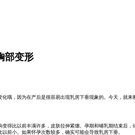
胸部变形
变化哦，因为在产后是很容易出现乳房下垂现象的。今天，就来
得比以前丰满许多，皮肤拉伸紧绷。孕期和哺乳期结束后，体
比以前小。如果怀孕次数较多，确实可能会导致乳房下垂。