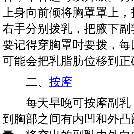
上身向前倾将胸罩罩上，
右手分别拨乳，把腋下副
要记得穿胸罩时要拨，每
可能会把乳脂肪位移到正
二、
按摩
每天早晚可按摩副乳，
到胸部之间有内凹和外凸