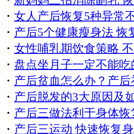
・
女人产后恢复5种异常
・
产后5个健康瘦身法 恢
・
女性哺乳期饮食策略 
・
盘点坐月子一定不能吃
・
产后贫血怎么办？产后
・
产后脱发的3大原因及
・
产后三做法利于身体恢
・
产后三运动 快速恢复