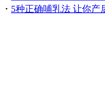
・
5种正确哺乳法 让你产