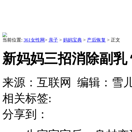
当前位置:
361女性网
>
亲子
>
妈妈宝典
>
产后恢复
> 正文
新妈妈三招消除副乳
来源：互联网 编辑：雪儿 日
相关标签:
分享到：