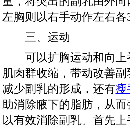
量，将突出的副乳由外向
左胸则以右手动作左右各3
三、运动
可以扩胸运动和向上举
肌肉群收缩，带动改善副
减少副乳的形成，还有
瘦
助消除腋下的脂肪，从而
以有效消除副乳。首先上