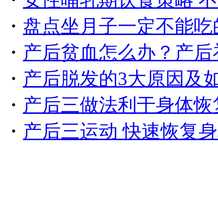
・
盘点坐月子一定不能吃
・
产后贫血怎么办？产后
・
产后脱发的3大原因及
・
产后三做法利于身体恢
・
产后三运动 快速恢复