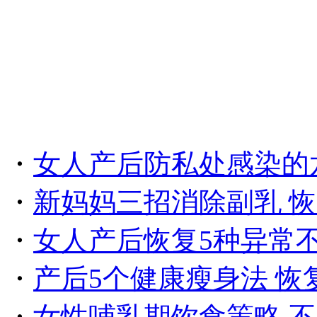
・
女人产后防私处感染的
・
新妈妈三招消除副乳 
・
女人产后恢复5种异常
・
产后5个健康瘦身法 恢
・
女性哺乳期饮食策略 