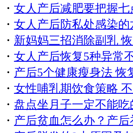
・
女人产后减肥要把握七
・
女人产后防私处感染的
・
新妈妈三招消除副乳 
・
女人产后恢复5种异常
・
产后5个健康瘦身法 恢
・
女性哺乳期饮食策略 
・
盘点坐月子一定不能吃
・
产后贫血怎么办？产后