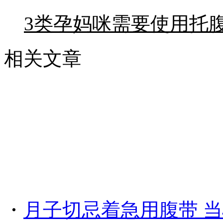
3类孕妈咪需要使用托
相关文章
・
月子切忌着急用腹带 