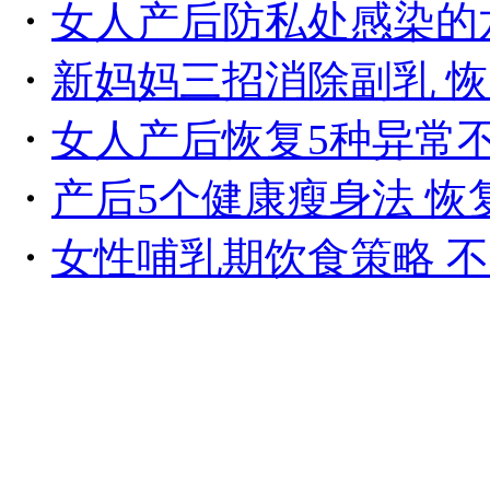
・
女人产后防私处感染的
・
新妈妈三招消除副乳 
・
女人产后恢复5种异常
・
产后5个健康瘦身法 恢
・
女性哺乳期饮食策略 