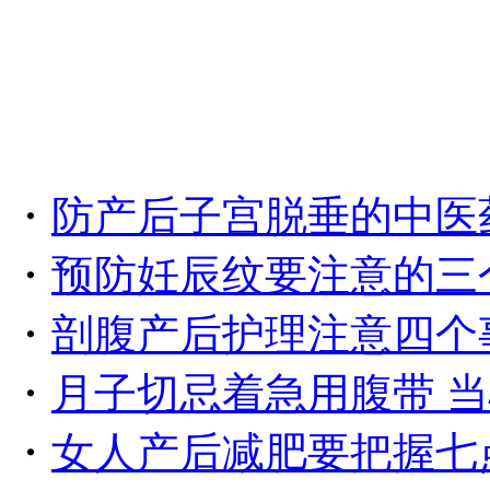
・
防产后子宫脱垂的中医
・
预防妊辰纹要注意的三
・
剖腹产后护理注意四个
・
月子切忌着急用腹带 
・
女人产后减肥要把握七