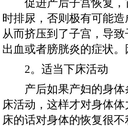
促进产后子宫恢复，首先
时排尿，否则极有可能造
从而挤压到了子宫，导致
出血或者膀胱炎的症状。
2。适当下床活动
产后如果产妇的身体条
床活动，这样才对身体体
床的话对身体的恢复很不