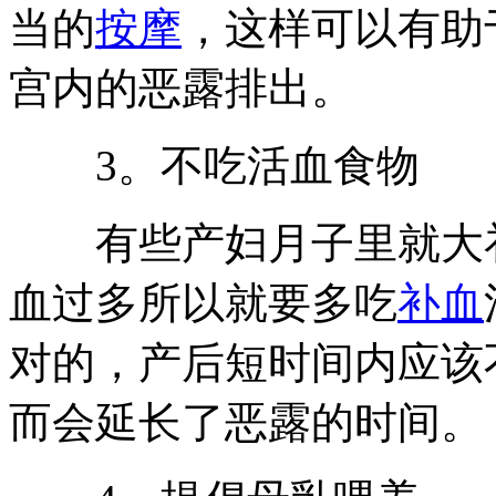
当的
按摩
，这样可以有助
宫内的恶露排出。
3。不吃活血食物
有些产妇月子里就大补
血过多所以就要多吃
补血
对的，产后短时间内应该
而会延长了恶露的时间。