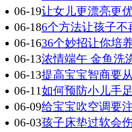
06-19
让女儿更漂亮更优
06-18
6个方法让孩子不
06-16
36个妙招让你培
06-13
浓情端午 金鱼洗
06-13
提高宝宝智商要从
06-11
如何预防小儿手
06-09
给宝宝吹空调要注
06-03
孩子床垫过软会