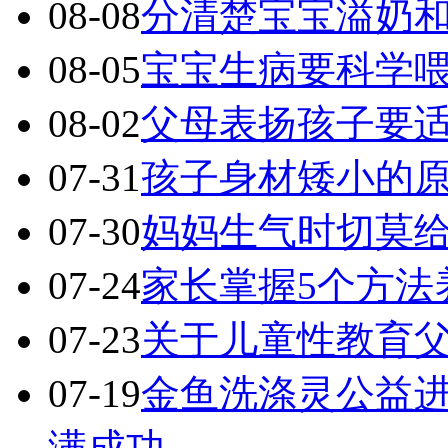
08-08
分清楚宝宝溢奶
08-05
宝宝生病要科学
08-02
父母表扬孩子要
07-31
孩子身材矮小的
07-30
妈妈生气时切莫
07-24
家长掌握5个方法
07-23
关于儿童性教育父
07-19
金鱼洗涤灵公益进
满成功