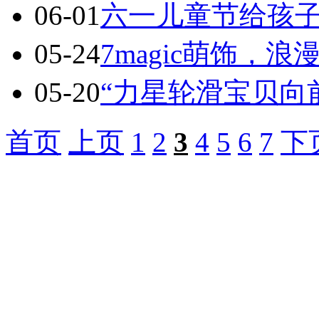
06-01
六一儿童节给孩
05-24
7magic萌饰，浪
05-20
“力星轮滑宝贝向
首页
上页
1
2
3
4
5
6
7
下