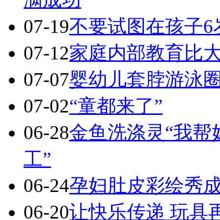
07-19
不要试图在孩子6
07-12
家庭内部教育比
07-07
婴幼儿套脖游泳
07-02
“童都来了”
06-28
金鱼洗涤灵“我帮
工”
06-24
孕妇肚皮彩绘秀成
06-20
让快乐传递 玩具