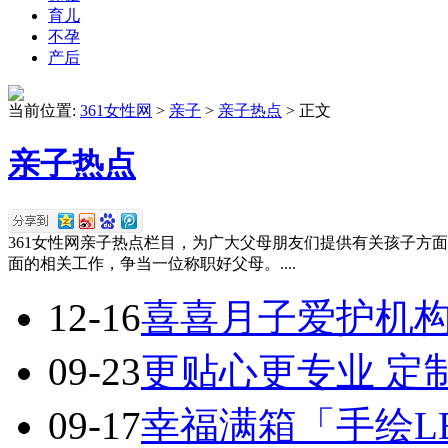
育儿
不孕
产后
当前位置:
361女性网
>
亲子
>
亲子热点
> 正文
亲子热点
361女性网亲子热点栏目，为广大父母朋友们提供有关孩子方
面的相关工作，争当一位称职好父母。....
12-16
喜喜月子爱护机构
09-23
更贴心更专业 定
09-17
幸福满箱「手绘L