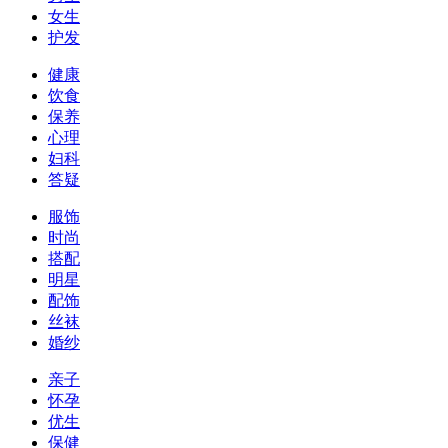
女生
护发
健康
饮食
保养
心理
妇科
答疑
服饰
时尚
搭配
明星
配饰
丝袜
婚纱
亲子
怀孕
优生
保健