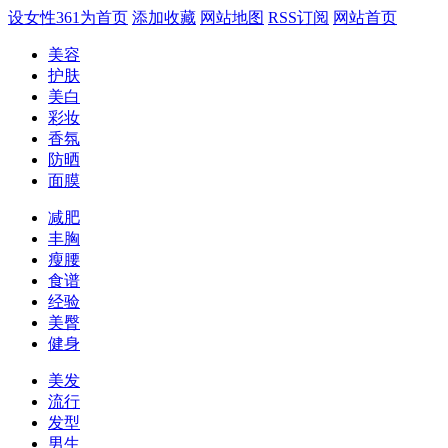
设女性361为首页
添加收藏
网站地图
RSS订阅
网站首页
美容
护肤
美白
彩妆
香氛
防晒
面膜
减肥
丰胸
瘦腰
食谱
经验
美臀
健身
美发
流行
发型
男生