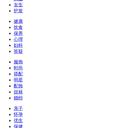
女生
护发
健康
饮食
保养
心理
妇科
答疑
服饰
时尚
搭配
明星
配饰
丝袜
婚纱
亲子
怀孕
优生
保健