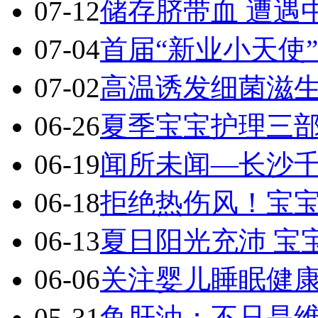
07-12
储存脐带血 遭遇
07-04
首届“新业小天使
07-02
高温诱发细菌滋生
06-26
夏季宝宝护理三
06-19
闻所未闻―长沙千
06-18
拒绝热伤风！宝
06-13
夏日阳光充沛 宝
06-06
关注婴儿睡眠健康
05-31
鱼肝油：不只是维