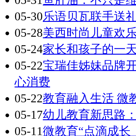
05-30
乐语贝瓦联手送礼
05-28
美西时尚儿童欢乐送 Chi
05-24
家长和孩子的一天
05-22
宝瑞佳姊妹品牌
心消费
05-22
教育融入生活 微
05-17
幼儿教育新思路：
05-11
微教育“点滴成长