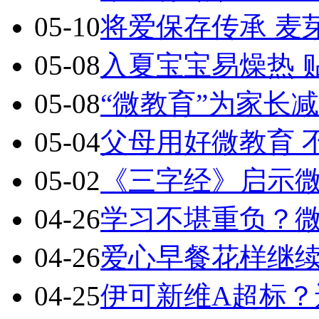
05-10
将爱保存传承 麦
05-08
入夏宝宝易燥热 
05-08
“微教育”为家长
05-04
父母用好微教育 
05-02
《三字经》启示
04-26
学习不堪重负？
04-26
爱心早餐花样继续
04-25
伊可新维A超标？