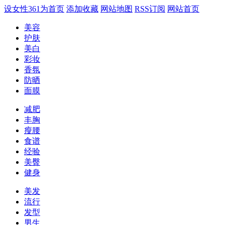
设女性361为首页
添加收藏
网站地图
RSS订阅
网站首页
美容
护肤
美白
彩妆
香氛
防晒
面膜
减肥
丰胸
瘦腰
食谱
经验
美臀
健身
美发
流行
发型
男生