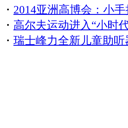
・
2014亚洲高博会：小
・
高尔夫运动进入“小时代
・
瑞士峰力全新儿童助听器