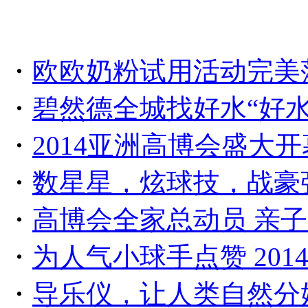
・
欧欧奶粉试用活动完美
・
碧然德全城找好水“好
・
2014亚洲高博会盛大
・
数星星，炫球技，战豪强
・
高博会全家总动员 亲子
・
为人气小球手点赞 201
・
导乐仪，让人类自然分