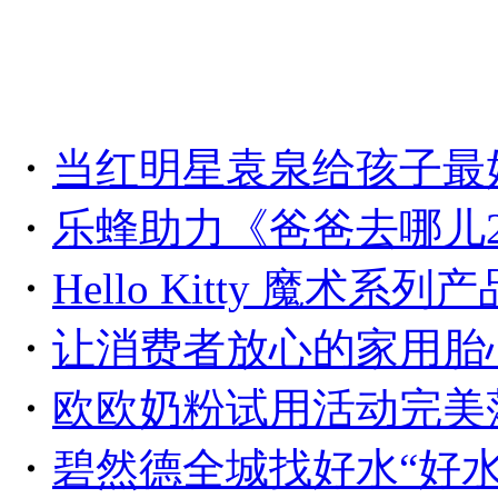
・
当红明星袁泉给孩子最
・
乐蜂助力《爸爸去哪儿
・
Hello Kitty 魔术系
・
让消费者放心的家用胎
・
欧欧奶粉试用活动完美
・
碧然德全城找好水“好