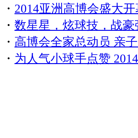
・
2014亚洲高博会盛大
・
数星星，炫球技，战豪强
・
高博会全家总动员 亲子
・
为人气小球手点赞 201