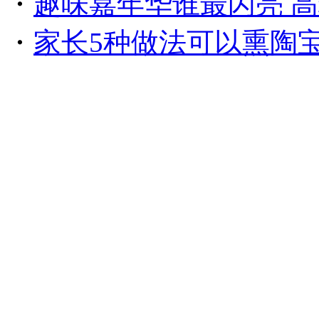
・
趣味嘉年华谁最闪亮 高球小
・
家长5种做法可以熏陶