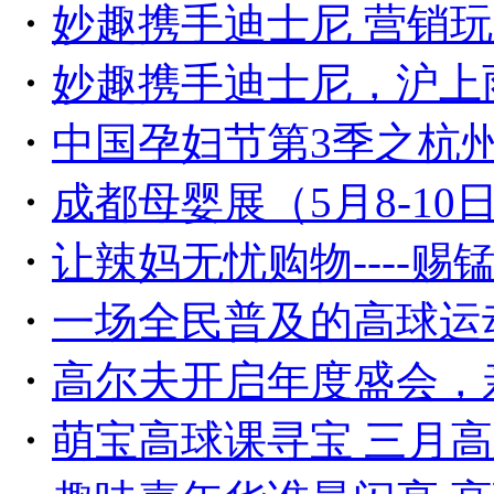
・
妙趣携手迪士尼 营销
・
妙趣携手迪士尼，沪上
・
中国孕妇节第3季之杭
・
成都母婴展（5月8-1
・
让辣妈无忧购物----赐
・
一场全民普及的高球运动
・
高尔夫开启年度盛会，
・
萌宝高球课寻宝 三月高