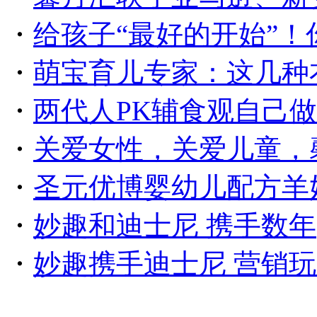
・
给孩子“最好的开始”
・
萌宝育儿专家：这几种
・
两代人PK辅食观自己做
・
关爱女性，关爱儿童，
・
圣元优博婴幼儿配方羊
・
妙趣和迪士尼 携手数年
・
妙趣携手迪士尼 营销