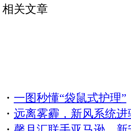
相关文章
・
一图秒懂“袋鼠式护理”
・
远离雾霾，新风系统进
・
馨月汇联手亚马逊、新