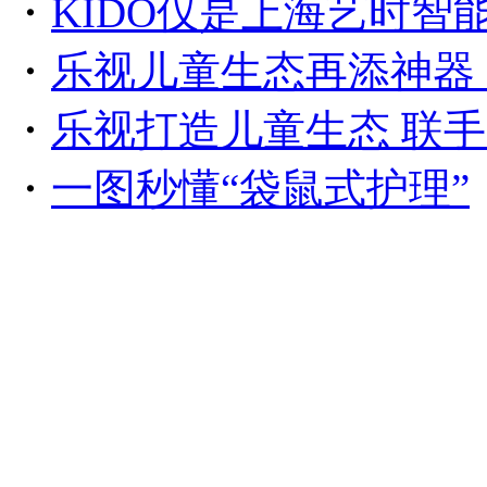
・
KIDO仅是上海艺时智
・
乐视儿童生态再添神器 
・
乐视打造儿童生态 联手
・
一图秒懂“袋鼠式护理”