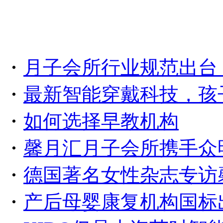
・
月子会所行业规范出台
・
最新智能穿戴科技，孩
・
如何选择早教机构
・
馨月汇月子会所携手众
・
德国著名女性杂志专访
・
产后母婴康复机构国标