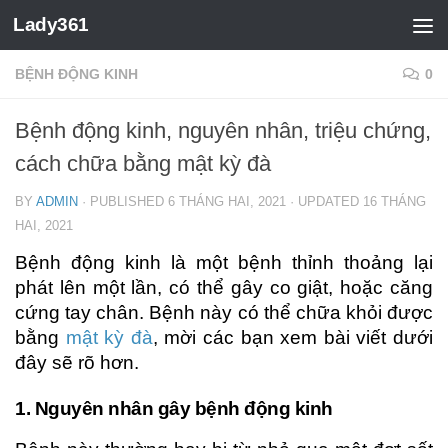
Lady361
BỆNH ĐỘNG KINH
0
Bệnh động kinh, nguyên nhân, triệu chứng,
cách chữa bằng mật kỳ đà
BY
ADMIN
· PUBLISHED
6 THÁNG HAI, 2021
· UPDATED
16 THÁNG
HAI, 2021
Bệnh động kinh là một bệnh thỉnh thoảng lại
phát lên một lần, có thể gây co giật, hoặc căng
cứng tay chân. Bệnh này có thể chữa khỏi được
bằng
mật kỳ đà
, mời các bạn xem bài viết dưới
đây sẽ rõ hơn.
1. Nguyên nhân gây bệnh động kinh