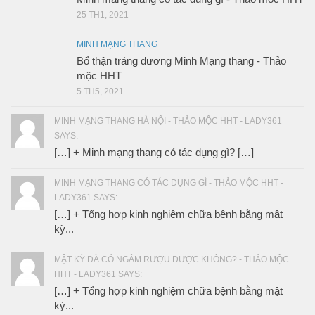
25 TH1, 2021
MINH MẠNG THANG
Bổ thận tráng dương Minh Mạng thang - Thảo
mộc HHT
5 TH5, 2021
MINH MẠNG THANG HÀ NỘI - THẢO MỘC HHT - LADY361
SAYS:
[…] + Minh mạng thang có tác dụng gì? […]
MINH MẠNG THANG CÓ TÁC DỤNG GÌ - THẢO MỘC HHT -
LADY361 SAYS:
[…] + Tổng hợp kinh nghiệm chữa bệnh bằng mật
kỳ...
MẬT KỲ ĐÀ CÓ NGÂM RƯỢU ĐƯỢC KHÔNG? - THẢO MỘC
HHT - LADY361 SAYS:
[…] + Tổng hợp kinh nghiệm chữa bệnh bằng mật
kỳ...