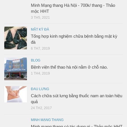
Minh Mạng thang Hà Nội - 700k/ thang - Thảo
mộc HHT
3 TH5, 2021
MẬT KỲ ĐÀ
Tổng hợp kinh nghiệm chữa bệnh bằng mật kỳ
đà
6 TH7, 2019
BLOG
Bệnh viện thể thao hà nội nằm ở chỗ nào.
1 TH4, 2019
ĐAU LƯNG
Cách chữa sút lưng bằng thuốc nam an toàn hiệu
quả
24 TH2, 2017
MINH MẠNG THANG
Minh mạng thang có tác dụng gì - Thảo mộc HHT