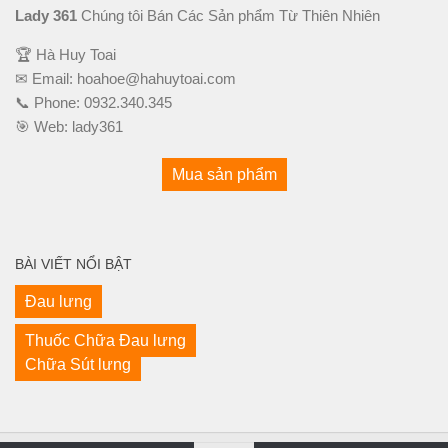
Lady 361
Chúng tôi Bán Các Sản phẩm Từ Thiên Nhiên
🏆 Hà Huy Toai
✉ Email:
hoahoe@hahuytoai.com
📞 Phone:
0932.340.345
🎯 Web:
lady361
Mua sản phẩm
BÀI VIẾT NỔI BẬT
Đau lưng
Thuốc Chữa Đau lưng
Chữa Sút lưng