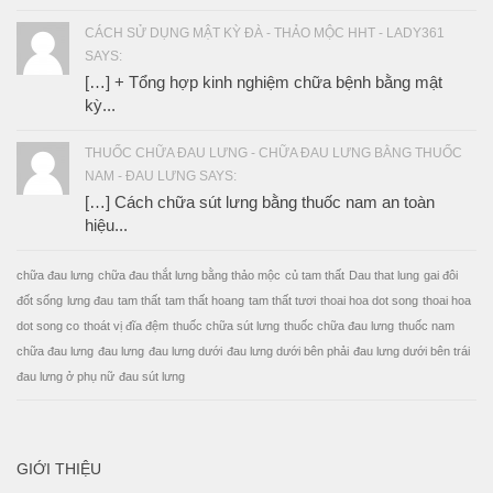
CÁCH SỬ DỤNG MẬT KỲ ĐÀ - THẢO MỘC HHT - LADY361
SAYS:
[…] + Tổng hợp kinh nghiệm chữa bệnh bằng mật
kỳ...
THUỐC CHỮA ĐAU LƯNG - CHỮA ĐAU LƯNG BẰNG THUỐC
NAM - ĐAU LƯNG SAYS:
[…] Cách chữa sút lưng bằng thuốc nam an toàn
hiệu...
chữa đau lưng
chữa đau thắt lưng bằng thảo mộc
củ tam thất
Dau that lung
gai đôi
đốt sống
lưng đau
tam thất
tam thất hoang
tam thất tươi
thoai hoa dot song
thoai hoa
dot song co
thoát vị đĩa đệm
thuốc chữa sút lưng
thuốc chữa đau lưng
thuốc nam
chữa đau lưng
đau lưng
đau lưng dưới
đau lưng dưới bên phải
đau lưng dưới bên trái
đau lưng ở phụ nữ
đau sút lưng
GIỚI THIỆU