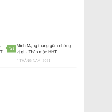
c
Minh Mạng thang gồm những
1
HT
vị gì - Thảo mộc HHT
4 THÁNG NĂM, 2021