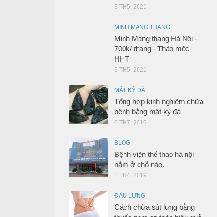
3 TH5, 2021
MINH MẠNG THANG
Minh Mạng thang Hà Nội -
700k/ thang - Thảo mộc
HHT
3 TH5, 2021
MẬT KỲ ĐÀ
Tổng hợp kinh nghiệm chữa
bệnh bằng mật kỳ đà
6 TH7, 2019
BLOG
Bệnh viện thể thao hà nội
nằm ở chỗ nào.
1 TH4, 2019
ĐAU LƯNG
Cách chữa sút lưng bằng