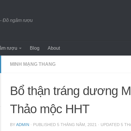
- Đồ ngâm rượu
âm rượu
Blog
About
MINH MẠNG THANG
Bổ thận tráng dương M
Thảo mộc HHT
BY
ADMIN
· PUBLISHED
5 THÁNG NĂM, 2021
· UPDATED
5 TH