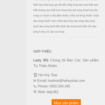
thất
Dau that lung
gai đôi đốt sống
lưng đau
tam thất
tam
thất hoang
tam thất tươi
thoai hoa dot song
thoai hoa dot
song co
thoát vị đĩa đệm
thuốc chữa sút lưng
thuốc chữa
đau lưng
thuốc nam chữa đau lưng
đau lưng
đau lưng
dưới
đau lưng dưới bên phải
đau lưng dưới bên trái
đau
lưng ở phụ nữ
đau sút lưng
GIỚI THIỆU
Lady 361
Chúng tôi Bán Các Sản phẩm
Từ Thiên Nhiên
🏆 Hà Huy Toai
✉ Email:
hoahoe@hahuytoai.com
📞 Phone:
0932.340.345
🎯 Web:
lady361
Mua sản phẩm