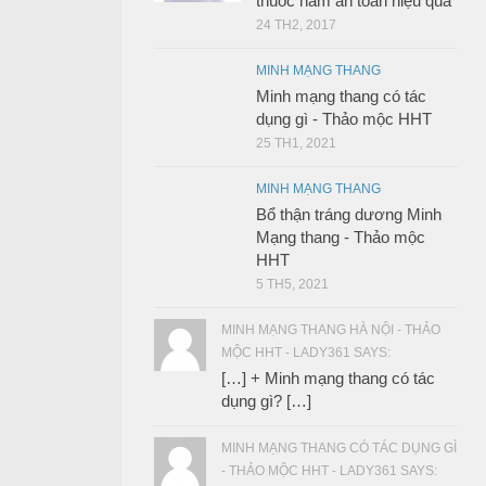
thuốc nam an toàn hiệu quả
24 TH2, 2017
MINH MẠNG THANG
Minh mạng thang có tác
dụng gì - Thảo mộc HHT
25 TH1, 2021
MINH MẠNG THANG
Bổ thận tráng dương Minh
Mạng thang - Thảo mộc
HHT
5 TH5, 2021
MINH MẠNG THANG HÀ NỘI - THẢO
MỘC HHT - LADY361 SAYS:
[…] + Minh mạng thang có tác
dụng gì? […]
MINH MẠNG THANG CÓ TÁC DỤNG GÌ
- THẢO MỘC HHT - LADY361 SAYS: