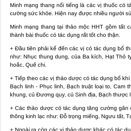
Minh mạng thang nổi tiếng là các vị thuốc có t
cường sức khỏe. Hiện nay được nhiều người sử 
Minh mạng thang tại thảo mộc HHT gồm tất cả
thành bài thuốc có tác dụng rất tốt cho thận.
+ Đầu tiên phải kể đến các vị có tác dụng bổ t
như: Nhục thung dung, của Ba kích, Hạt Thỏ t
hoắc, Quế chi.
+ Tiếp theo các vị thảo dược có tác dụng bổ khí
Bạch linh - Phục linh, Bạch truật loại to, Cam 
khung, củ Đương quy, củ Sinh địa, Bạch thược lo
+ Các thảo dược có tác dụng tăng cường gân c
thông kinh lạc như: Đỗ trọng miếng, Ngưu tất, 
+ Ngoài ra còn các vị thảo dược khác có tác dụ