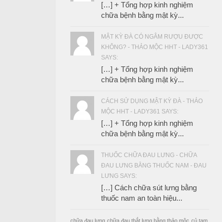
[…] + Tổng hợp kinh nghiệm
chữa bệnh bằng mật kỳ...
MẬT KỲ ĐÀ CÓ NGÂM RƯỢU ĐƯỢC
KHÔNG? - THẢO MỘC HHT - LADY361
SAYS:
[…] + Tổng hợp kinh nghiệm
chữa bệnh bằng mật kỳ...
CÁCH SỬ DỤNG MẬT KỲ ĐÀ - THẢO
MỘC HHT - LADY361 SAYS:
[…] + Tổng hợp kinh nghiệm
chữa bệnh bằng mật kỳ...
THUỐC CHỮA ĐAU LƯNG - CHỮA
ĐAU LƯNG BẰNG THUỐC NAM - ĐAU
LƯNG SAYS:
[…] Cách chữa sút lưng bằng
thuốc nam an toàn hiệu...
chữa đau lưng
chữa đau thắt lưng bằng thảo mộc
củ tam