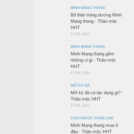
MINH MẠNG THANG
Bổ thận tráng dương Minh
Mạng thang - Thảo mộc
HHT
5 TH5, 2021
MINH MẠNG THANG
Minh Mạng thang gồm
những vị gì - Thảo mộc
HHT
4 TH5, 2021
MẬT KỲ ĐÀ
Mỡ kỳ đà có tác dụng gì? -
Thảo mộc HHT
4 TH5, 2021
CHƯA ĐƯỢC PHÂN LOẠI
Minh Mạng thang mua ở
đâu - Thảo mộc HHT