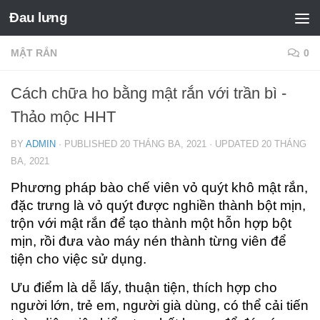
Đau lưng
MẬT RẮN
0
Cách chữa ho bằng mật rắn với trần bì -
Thảo mộc HHT
BY
ADMIN
· PUBLISHED
20 THÁNG BA, 2021
· UPDATED
20 THÁNG
BA, 2021
Phương pháp bào chế viên vỏ quýt khô mật rắn,
đặc trưng là vỏ quýt được nghiền thành bột mịn,
trộn với mật rắn để tạo thành một hỗn hợp bột
mịn, rồi đưa vào máy nén thành từng viên để
tiện cho việc sử dụng.
Ưu điểm là dễ lấy, thuận tiện, thích hợp cho
người lớn, trẻ em, người già dùng, có thể cải tiến