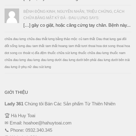
BỆNH ĐỘNG KINH, NGUYÊN NHÂN, TRIỆU CHỨNG, CÁCH
CHỮA BẰNG MẬT KỲ ĐÀ - ĐAU LƯNG SAYS:
[…] gây co giật, hoặc căng cứng tay chân. Bệnh này...
chữa đau lưng
chữa đau thắt lưng bằng thảo mộc
củ tam thất
Dau that lung
gai đôi
đốt sống
lưng đau
tam thất
tam thất hoang
tam thất tươi
thoai hoa dot song
thoai hoa
dot song co
thoát vị đĩa đệm
thuốc chữa sút lưng
thuốc chữa đau lưng
thuốc nam
chữa đau lưng
đau lưng
đau lưng dưới
đau lưng dưới bên phải
đau lưng dưới bên trái
đau lưng ở phụ nữ
đau sút lưng
GIỚI THIỆU
Lady 361
Chúng tôi Bán Các Sản phẩm Từ Thiên Nhiên
🏆 Hà Huy Toai
✉ Email:
hoahoe@hahuytoai.com
📞 Phone:
0932.340.345