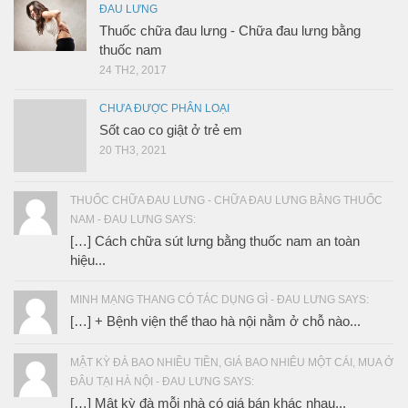
ĐAU LƯNG
Thuốc chữa đau lưng - Chữa đau lưng bằng
thuốc nam
24 TH2, 2017
CHƯA ĐƯỢC PHÂN LOẠI
Sốt cao co giật ở trẻ em
20 TH3, 2021
THUỐC CHỮA ĐAU LƯNG - CHỮA ĐAU LƯNG BẰNG THUỐC
NAM - ĐAU LƯNG SAYS:
[…] Cách chữa sút lưng bằng thuốc nam an toàn
hiệu...
MINH MẠNG THANG CÓ TÁC DỤNG GÌ - ĐAU LƯNG SAYS:
[…] + Bệnh viện thể thao hà nội nằm ở chỗ nào...
MẬT KỲ ĐÀ BAO NHIỀU TIỀN, GIÁ BAO NHIÊU MỘT CÁI, MUA Ở
ĐÂU TẠI HÀ NỘI - ĐAU LƯNG SAYS:
[…] Mật kỳ đà mỗi nhà có giá bán khác nhau...