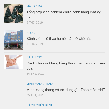
MẬT KỲ ĐÀ
Tổng hợp kinh nghiệm chữa bệnh bằng mật kỳ
đà
6 TH7, 2019
BLOG
Bệnh viện thể thao hà nội nằm ở chỗ nào.
1 TH4, 2019
ĐAU LƯNG
Cách chữa sút lưng bằng thuốc nam an toàn hiệu
quả
24 TH2, 2017
MINH MẠNG THANG
Minh mạng thang có tác dụng gì - Thảo mộc HHT
25 TH1, 2021
CÁCH CHỮA BỆNH