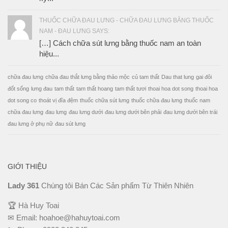
THUỐC CHỮA ĐAU LƯNG - CHỮA ĐAU LƯNG BẰNG THUỐC
NAM - ĐAU LƯNG SAYS:
[…] Cách chữa sút lưng bằng thuốc nam an toàn
hiệu...
chữa đau lưng
chữa đau thắt lưng bằng thảo mộc
củ tam thất
Dau that lung
gai đôi
đốt sống
lưng đau
tam thất
tam thất hoang
tam thất tươi
thoai hoa dot song
thoai hoa
dot song co
thoát vị đĩa đệm
thuốc chữa sút lưng
thuốc chữa đau lưng
thuốc nam
chữa đau lưng
đau lưng
đau lưng dưới
đau lưng dưới bên phải
đau lưng dưới bên trái
đau lưng ở phụ nữ
đau sút lưng
GIỚI THIỆU
Lady 361
Chúng tôi Bán Các Sản phẩm Từ Thiên Nhiên
🏆 Hà Huy Toai
✉ Email:
hoahoe@hahuytoai.com