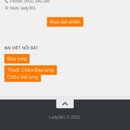
📞 Phone:
0932.340.345
🎯 Web:
lady361
Mua sản phẩm
BÀI VIẾT NỔI BẬT
Đau lưng
Thuốc Chữa Đau lưng
Chữa Sút lưng
Lady361 © 2021.