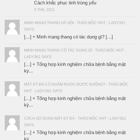
Cách khắc phục tinh trùng yếu
9 TH6, 2021
MINH MẠNG THANG HÀ NỘI - THẢO MỘC HHT - LADY361
SAYS:
[…] + Minh mạng thang có tác dụng gì? […]
MINH MẠNG THANG CÓ TÁC DỤNG GÌ - THẢO MỘC HHT -
LADY361 SAYS:
[…] + Tổng hợp kinh nghiệm chữa bệnh bằng mật
kỳ...
MẬT KỲ ĐÀ CÓ NGÂM RƯỢU ĐƯỢC KHÔNG? - THẢO MỘC
HHT - LADY361 SAYS:
[…] + Tổng hợp kinh nghiệm chữa bệnh bằng mật
kỳ...
CÁCH SỬ DỤNG MẬT KỲ ĐÀ - THẢO MỘC HHT - LADY361
SAYS:
[…] + Tổng hợp kinh nghiệm chữa bệnh bằng mật
kỳ...