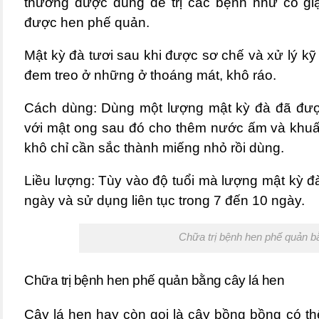
thường được dùng để trị các bệnh như co giậ
được
hen phế quản
.
Mật kỳ đà tươi sau khi được sơ chế và xử lý kỹ
đem treo ở những ở thoáng mát, khô ráo.
Cách dùng: Dùng một lượng mật kỳ đà đã đư
với mật ong sau đó cho thêm nước ấm và khuấ
khô chỉ cần sắc thành miếng nhỏ rồi dùng.
Liều lượng: Tùy vào độ tuổi mà lượng mật kỳ đ
ngày và sử dụng liên tục trong 7 đến 10 ngày.
Chữa trị bệnh hen phế quản b
Chữa trị bệnh hen phế quản bằng cây lá hen
Cây lá hen hay còn gọi là cây bồng bồng có thể 