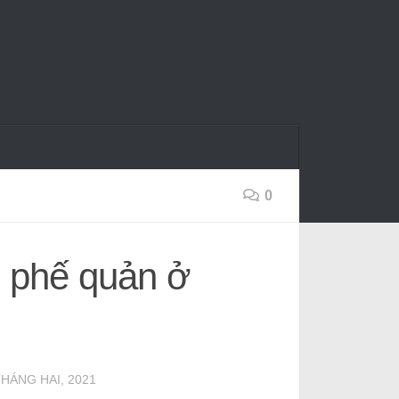
0
n phế quản ở
THÁNG HAI, 2021