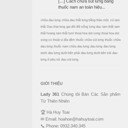
[…] Cách chữa sút lưng bằng
thuốc nam an toàn hiệu...
chữa đau lưng
chữa đau thắt lưng bằng thảo mộc
củ tam
thất
Dau that lung
gai đôi đốt sống
lưng đau
tam thất
tam
thất hoang
tam thất tươi
thoai hoa dot song
thoai hoa dot
song co
thoát vị đĩa đệm
thuốc chữa sút lưng
thuốc chữa
đau lưng
thuốc nam chữa đau lưng
đau lưng
đau lưng
dưới
đau lưng dưới bên phải
đau lưng dưới bên trái
đau
lưng ở phụ nữ
đau sút lưng
GIỚI THIỆU
Lady 361
Chúng tôi Bán Các Sản phẩm
Từ Thiên Nhiên
🏆 Hà Huy Toai
✉ Email:
hoahoe@hahuytoai.com
📞 Phone:
0932.340.345