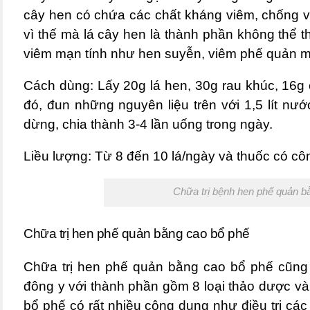
cây hen có chứa các chất kháng viêm, chống 
vì thế mà lá cây hen là thành phần không thể t
viêm mạn tính như hen suyễn, viêm phế quản m
Cách dùng: Lấy 20g lá hen, 30g rau khúc, 16g
đó, đun những nguyên liệu trên với 1,5 lít nước
dừng, chia thành 3-4 lần uống trong ngày.
Liều lượng: Từ 8 đến 10 lá/ngày và thuốc có côn
Chữa trị bệnh hen phế quản b
Chữa trị hen phế quản bằng cao bổ phế
Chữa trị
hen phế quản
bằng cao bổ phế cũng r
đông y với thành phần gồm 8 loại thảo dược và 
bổ phế có rất nhiều công dụng như điều trị các