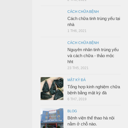
CÁCH CHỮA BỆNH
Cách chữa tinh trùng yếu tại
nhà
1 TH6, 2021
CÁCH CHỮA BỆNH
Nguyên nhân tinh trùng yếu
và cách chữa - thảo mộc
hht
23 TH5, 2021
MẬT KỲ ĐÀ
Tổng hợp kinh nghiệm chữa
bệnh bằng mật kỳ đà
6 TH7, 2019
BLOG
Bệnh viện thể thao hà nội
nằm ở chỗ nào.