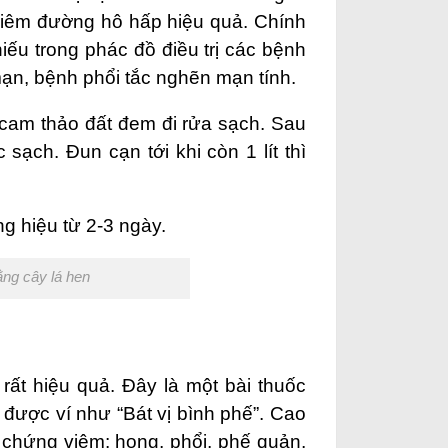
viêm đường hô hấp hiệu quả. Chính
hiếu trong
phác đồ điều trị các bệnh
ạn, bệnh phổi tắc nghẽn mạn tính.
 cam thảo đất đem đi rửa sạch. Sau
 sạch. Đun cạn tới khi còn 1 lít thì
g hiệu từ 2-3 ngày.
ằng cây lá hen
ất hiệu quả. Đây là một bài thuốc
được ví như “Bát vị bình phế”. Cao
 chứng viêm: họng, phổi, phế quản,