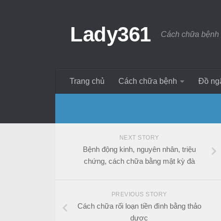
Lady361
Cách chữa bệnh 
Trang chủ
Cách chữa bệnh
Đồ ng
NEXT STORY
Bệnh động kinh, nguyên nhân, triệu
chứng, cách chữa bằng mật kỳ đà
PREVIOUS STORY
Cách chữa rối loạn tiền đình bằng thảo
dược