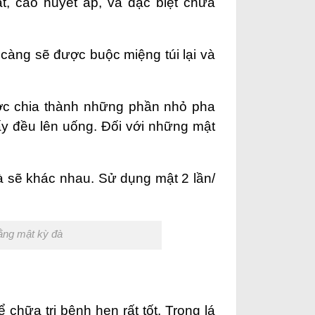
t, cao huyết áp, và đặc biệt chữa
 càng sẽ được buộc miệng túi lại và
ợc chia thành những phần nhỏ pha
y đều lên uống. Đối với những mật
à sẽ khác nhau. Sử dụng mật 2 lần/
ằng mật kỳ đà
chữa trị bệnh hen rất tốt. Trong lá