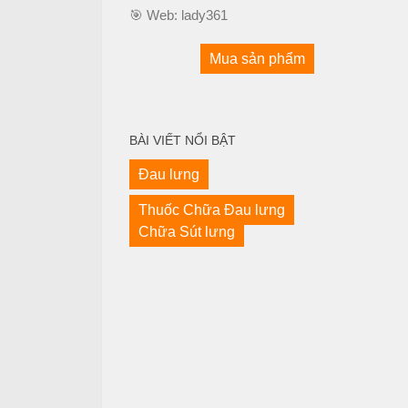
🎯 Web:
lady361
Mua sản phẩm
BÀI VIẾT NỔI BẬT
Đau lưng
Thuốc Chữa Đau lưng
Chữa Sút lưng