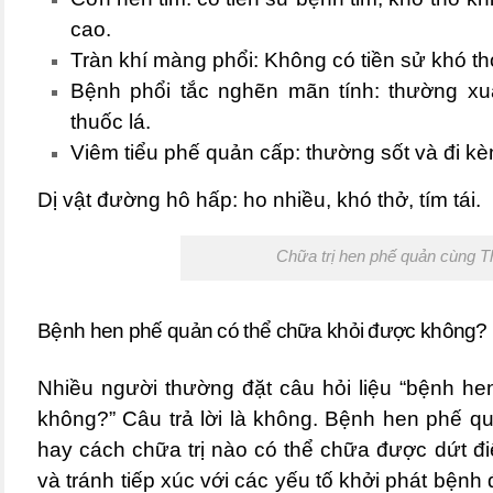
cao.
Tràn khí màng phổi
: Không có tiền sử khó th
Bệnh phổi tắc nghẽn mãn tính
: thường xu
thuốc lá.
Viêm tiểu phế quản cấp
: thường sốt và đi k
Dị vật đường hô hấp
: ho nhiều, khó thở, tím tái.
Chữa trị hen phế quản cùng
Bệnh hen phế quản có thể chữa khỏi được không?
Nhiều người thường đặt câu hỏi liệu “bệnh
he
không?” Câu trả lời là không. Bệnh
hen phế q
hay cách chữa trị nào có thể chữa được dứt điể
và tránh tiếp xúc với các yếu tố khởi phát bệnh