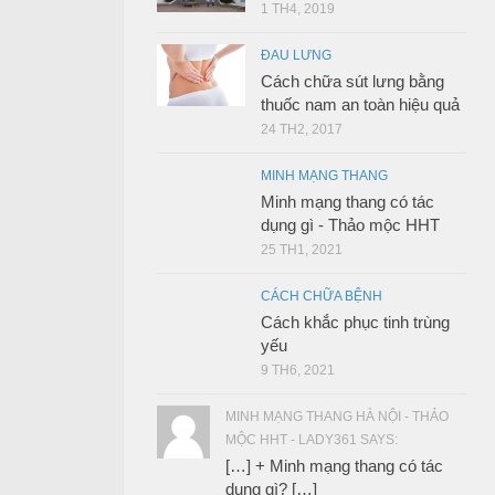
1 TH4, 2019
ĐAU LƯNG
Cách chữa sút lưng bằng
thuốc nam an toàn hiệu quả
24 TH2, 2017
MINH MẠNG THANG
Minh mạng thang có tác
dụng gì - Thảo mộc HHT
25 TH1, 2021
CÁCH CHỮA BỆNH
Cách khắc phục tinh trùng
yếu
9 TH6, 2021
MINH MẠNG THANG HÀ NỘI - THẢO
MỘC HHT - LADY361 SAYS:
[…] + Minh mạng thang có tác
dụng gì? […]