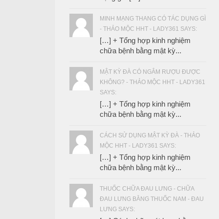
MINH MẠNG THANG CÓ TÁC DỤNG GÌ
- THẢO MỘC HHT - LADY361 SAYS:
[…] + Tổng hợp kinh nghiệm
chữa bệnh bằng mật kỳ...
MẬT KỲ ĐÀ CÓ NGÂM RƯỢU ĐƯỢC
KHÔNG? - THẢO MỘC HHT - LADY361
SAYS:
[…] + Tổng hợp kinh nghiệm
chữa bệnh bằng mật kỳ...
CÁCH SỬ DỤNG MẬT KỲ ĐÀ - THẢO
MỘC HHT - LADY361 SAYS:
[…] + Tổng hợp kinh nghiệm
chữa bệnh bằng mật kỳ...
THUỐC CHỮA ĐAU LƯNG - CHỮA
ĐAU LƯNG BẰNG THUỐC NAM - ĐAU
LƯNG SAYS: