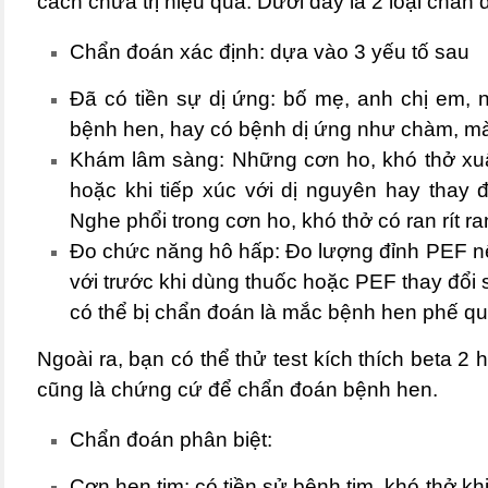
cách chữa trị hiệu quả. Dưới đây là 2 loại chẩn
Chẩn đoán xác định: dựa vào 3 yếu tố sau
Đã có tiền sự dị ứng:
bố mẹ, anh chị em, n
bệnh hen, hay
có bệnh dị ứng như chàm, mày
Khám lâm sàng:
Những cơn ho, khó thở xu
hoặc khi tiếp xúc với dị nguyên hay thay đ
Nghe phổi trong cơn ho, khó thở có ran rít ra
Đo chức năng hô hấp
: Đo lượng đỉnh PEF n
với trước khi dùng thuốc hoặc PEF thay đổi
có thể bị chẩn đoán là mắc bệnh
hen phế q
Ngoài ra, bạn có thể thử test kích thích beta 2
cũng là chứng cứ để chẩn đoán bệnh hen.
Chẩn đoán phân biệt:
Cơn hen tim
: có tiền sử bệnh tim, khó thở k