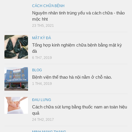
CÁCH CHỮA BỆNH
Nguyên nhân tinh trùng yếu và cách chữa - thảo
mộc hht
23 TH5, 2021
MẬT KỲ ĐÀ
Tổng hợp kinh nghiệm chữa bệnh bằng mật kỳ
đà
6 TH7, 2019
BLOG
Bệnh viện thể thao hà nội nằm ở chỗ nào.
1 TH4, 2019
ĐAU LƯNG
Cách chữa sút lưng bằng thuốc nam an toàn hiệu
quả
24 TH2, 2017