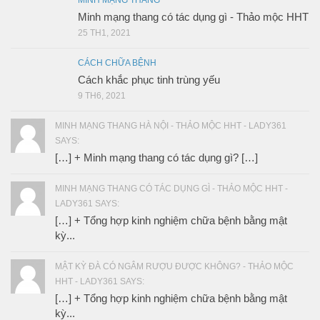
MINH MẠNG THANG
Minh mạng thang có tác dụng gì - Thảo mộc HHT
25 TH1, 2021
CÁCH CHỮA BỆNH
Cách khắc phục tinh trùng yếu
9 TH6, 2021
MINH MẠNG THANG HÀ NỘI - THẢO MỘC HHT - LADY361
SAYS:
[…] + Minh mạng thang có tác dụng gì? […]
MINH MẠNG THANG CÓ TÁC DỤNG GÌ - THẢO MỘC HHT -
LADY361 SAYS:
[…] + Tổng hợp kinh nghiệm chữa bệnh bằng mật
kỳ...
MẬT KỲ ĐÀ CÓ NGÂM RƯỢU ĐƯỢC KHÔNG? - THẢO MỘC
HHT - LADY361 SAYS:
[…] + Tổng hợp kinh nghiệm chữa bệnh bằng mật
kỳ...