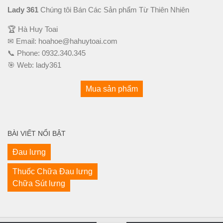
Lady 361
Chúng tôi Bán Các Sản phẩm Từ Thiên Nhiên
🏆 Hà Huy Toai
✉ Email:
hoahoe@hahuytoai.com
📞 Phone:
0932.340.345
🎯 Web:
lady361
Mua sản phẩm
BÀI VIẾT NỔI BẬT
Đau lưng
Thuốc Chữa Đau lưng
Chữa Sút lưng