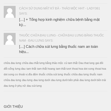
CÁCH SỬ DỤNG MẬT KỲ ĐÀ - THẢO MỘC HHT - LADY361
SAYS:
[…] + Tổng hợp kinh nghiệm chữa bệnh bằng mật
kỳ...
THUỐC CHỮA ĐAU LƯNG - CHỮA ĐAU LƯNG BẰNG THUỐC
NAM - ĐAU LƯNG SAYS:
[…] Cách chữa sút lưng bằng thuốc nam an toàn
hiệu...
chữa đau lưng
chữa đau thắt lưng bằng thảo mộc
củ tam thất
Dau that lung
gai đôi
đốt sống
lưng đau
tam thất
tam thất hoang
tam thất tươi
thoai hoa dot song
thoai hoa
dot song co
thoát vị đĩa đệm
thuốc chữa sút lưng
thuốc chữa đau lưng
thuốc nam
chữa đau lưng
đau lưng
đau lưng dưới
đau lưng dưới bên phải
đau lưng dưới bên trái
đau lưng ở phụ nữ
đau sút lưng
GIỚI THIỆU