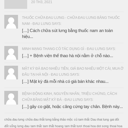
20 TH3, 2021
THUỐC CHỮA ĐAU LƯNG - CHỮA ĐAU LƯNG BẰNG THUỐC
NAM - ĐAU LƯNG SAYS:
[…] Cách chữa sút lưng bằng thuốc nam an toàn
hiệu...
MINH MẠNG THANG CÓ TÁC DỤNG GÌ - ĐAU LƯNG SAYS:
[…] + Bệnh viện thể thao hà nội nằm ở chỗ nào...
MẬT KỲ ĐÀ BAO NHIỀU TIỀN, GIÁ BAO NHIÊU MỘT CÁI, MUA Ở
ĐÂU TẠI HÀ NỘI - ĐAU LƯNG SAYS:
[…] Mật kỳ đà mỗi nhà có giá bán khác nhau...
BỆNH ĐỘNG KINH, NGUYÊN NHÂN, TRIỆU CHỨNG, CÁCH
CHỮA BẰNG MẬT KỲ ĐÀ - ĐAU LƯNG SAYS:
[…] gây co giật, hoặc căng cứng tay chân. Bệnh này...
chữa đau lưng
chữa đau thắt lưng bằng thảo mộc
củ tam thất
Dau that lung
gai đôi
đốt sống
lưng đau
tam thất
tam thất hoang
tam thất tươi
thoai hoa dot song
thoai hoa