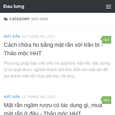
Đau lưng
CATEGORY:
MẬT RẮN
MẬT RẮN
20 THÁNG BA, 2021
0
Cách chữa ho bằng mật rắn với trần bì -
Thảo mộc HHT
Phương pháp bào chế viên vỏ quýt khô mật rắn, đặc trưng
là vỏ quýt được nghiền thành bột mịn, trộn với mật rắn để
tạo thành một hỗn hợp bột mịn, rồi đưa...
MẬT RẮN
19 THÁNG BA, 2021
0
Mật rắn ngâm rượu có tác dụng gì, mua
mật rắn ở đâu - Thảo mộc HHT