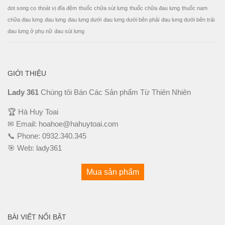
dot song co
thoát vị đĩa đệm
thuốc chữa sút lưng
thuốc chữa đau lưng
thuốc nam
chữa đau lưng
đau lưng
đau lưng dưới
đau lưng dưới bên phải
đau lưng dưới bên trái
đau lưng ở phụ nữ
đau sút lưng
GIỚI THIỆU
Lady 361
Chúng tôi Bán Các Sản phẩm Từ Thiên Nhiên
🏆 Hà Huy Toai
✉ Email:
hoahoe@hahuytoai.com
📞 Phone:
0932.340.345
🎯 Web:
lady361
Mua sản phẩm
BÀI VIẾT NỔI BẬT