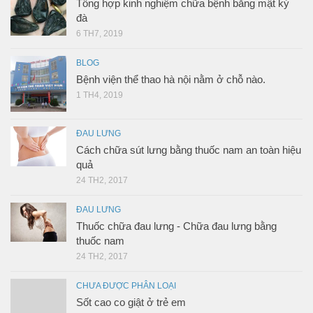
Tổng hợp kinh nghiệm chữa bệnh bằng mật kỳ
đà
6 TH7, 2019
BLOG
Bệnh viện thể thao hà nội nằm ở chỗ nào.
1 TH4, 2019
ĐAU LƯNG
Cách chữa sút lưng bằng thuốc nam an toàn hiệu
quả
24 TH2, 2017
ĐAU LƯNG
Thuốc chữa đau lưng - Chữa đau lưng bằng
thuốc nam
24 TH2, 2017
CHƯA ĐƯỢC PHÂN LOẠI
Sốt cao co giật ở trẻ em